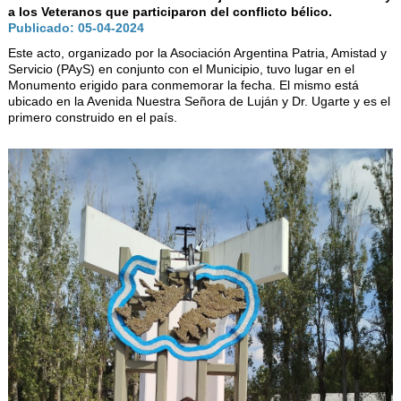
AUTORIDADES
a los Veteranos que participaron del conflicto bélico.
Publicado: 05-04-2024
BENEFICIOS
Este acto, organizado por la Asociación Argentina Patria, Amistad y
NOTICIAS & ACTIVIDADES
Servicio (PAyS) en conjunto con el Municipio, tuvo lugar en el
Monumento erigido para conmemorar la fecha. El mismo está
ubicado en la Avenida Nuestra Señora de Luján y Dr. Ugarte y es el
ESCUELA NÁUTICA
primero construido en el país.
LINKS
SOCIOS
NEWSLETTER
SUSCRIBIRSE
VER NEWSLETTER
CONTACTO
CONTACTENOS
LIBRO DE VISITAS