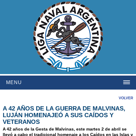
MENU
HOME
VOLVER
A 42 AÑOS DE LA GUERRA DE MALVINAS,
INSTITUCIONAL
LUJÁN HOMENAJEÓ A SUS CAÍDOS Y
NOSOTROS
VETERANOS
HISTORIA
A 42 años de la Gesta de Malvinas, este martes 2 de abril se
llevó a cabo el tradicional homenaje a los Caídos en las Islas y