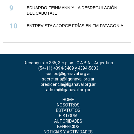
9
EDUARDO FEINMANN Y LA DESREGULACIÓN
DEL CABOTAJE
10
ENTREVISTA A JORGE FRÍAS EN FM PATAGONIA
Reconquista 385, 3er piso - C.A.B.A. - Argentina
(54-11) 4394-5469 y 4394-5603
socios@liganaval.org.ar
secretaria@liganaval.org.ar
presidencia@liganaval.org.ar
admin@liganaval.org.ar
HOME
NOSOTROS
ESTATUTOS
HISTORIA
AUTORIDADES
BENEFICIOS
NOTICIAS Y ACTIVIDADES