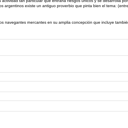
ta actividad tan particular que entraña riesgos únicos y se desarrolla p
s argentinos existe un antiguo proverbio que pinta bien el tema: (entr
los navegantes mercantes en su amplia concepción que incluye tambié