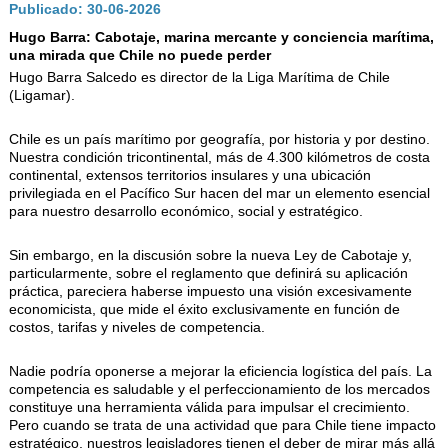
AUTORIDADES
Publicado: 30-06-2026
Hugo Barra: Cabotaje, marina mercante y conciencia marítima,
BENEFICIOS
una mirada que Chile no puede perder
NOTICIAS & ACTIVIDADES
Hugo Barra Salcedo es director de la Liga Marítima de Chile
(Ligamar).
ESCUELA NÁUTICA
Chile es un país marítimo por geografía, por historia y por destino.
LINKS
Nuestra condición tricontinental, más de 4.300 kilómetros de costa
continental, extensos territorios insulares y una ubicación
privilegiada en el Pacífico Sur hacen del mar un elemento esencial
SOCIOS
para nuestro desarrollo económico, social y estratégico.
NEWSLETTER
Sin embargo, en la discusión sobre la nueva Ley de Cabotaje y,
SUSCRIBIRSE
particularmente, sobre el reglamento que definirá su aplicación
práctica, pareciera haberse impuesto una visión excesivamente
VER NEWSLETTER
economicista, que mide el éxito exclusivamente en función de
costos, tarifas y niveles de competencia.
CONTACTO
Nadie podría oponerse a mejorar la eficiencia logística del país. La
CONTACTENOS
competencia es saludable y el perfeccionamiento de los mercados
LIBRO DE VISITAS
constituye una herramienta válida para impulsar el crecimiento.
Pero cuando se trata de una actividad que para Chile tiene impacto
estratégico, nuestros legisladores tienen el deber de mirar más allá