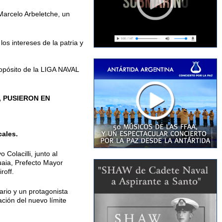
Marcelo Arbeletche, un
os intereses de la patria y
ropósito de la LIGA NAVAL
, PUSIERON EN
cales.
Colacilli, junto al
uaia, Prefecto Mayor
roff.
tario y un protagonista
ación del nuevo límite