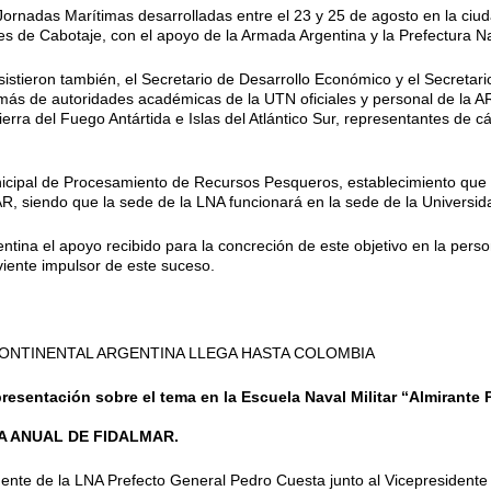
Jornadas Marítimas desarrolladas entre el 23 y 25 de agosto en la ciu
es de Cabotaje, con el apoyo de la Armada Argentina y la Prefectura N
istieron también, el Secretario de Desarrollo Económico y el Secretari
más de autoridades académicas de la UTN oficiales y personal de la AR
Tierra del Fuego Antártida e Islas del Atlántico Sur, representantes de
nicipal de Procesamiento de Recursos Pesqueros, establecimiento que 
siendo que la sede de la LNA funcionará en la sede de la Universid
ntina el apoyo recibido para la concreción de este objetivo en la pe
iente impulsor de este suceso.
CONTINENTAL ARGENTINA LLEGA HASTA COLOMBIA
resentación sobre el tema en la Escuela Naval Militar “Almirante P
EA ANUAL DE FIDALMAR.
idente de la LNA Prefecto General Pedro Cuesta junto al Vicepresident