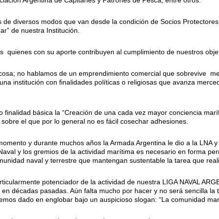
ciación Argentina de Capitanes y Patrones de Pesca, entre otros.
 de diversos modos que van desde la condición de Socios Protectores 
r” de nuestra Institución.
 quienes con su aporte contribuyen al cumplimiento de nuestros objet
ca cosa; no hablamos de un emprendimiento comercial que sobrevive me
una institución con finalidades políticas o religiosas que avanza merce
finalidad básica la “Creación de una cada vez mayor conciencia maríti
 sobre el que por lo general no es fácil cosechar adhesiones.
 momento y durante muchos años la Armada Argentina le dio a la LNA y
 Naval y los gremios de la actividad marítima es necesario en forma p
munidad naval y terrestre que mantengan sustentable la tarea que real
articularmente potenciador de la actividad de nuestra LIGA NAVAL ARG
en décadas pasadas. Aún falta mucho por hacer y no será sencilla la t
hemos dado en englobar bajo un auspicioso slogan: “La comunidad marít