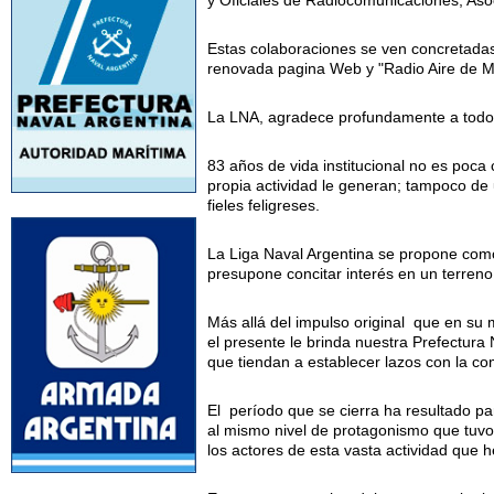
y Oficiales de Radiocomunicaciones, Aso
Estas colaboraciones se ven concretadas
renovada pagina Web y "Radio Aire de Ma
La LNA, agradece profundamente a todos
83 años de vida institucional no es po
propia actividad le generan; tampoco de 
fieles feligreses.
La Liga Naval Argentina se propone como 
presupone concitar interés en un terreno
Más allá del impulso original que en su
el presente le brinda nuestra Prefectura
que tiendan a establecer lazos con la co
El período que se cierra ha resultado p
al mismo nivel de protagonismo que tuvo 
los actores de esta vasta actividad que 