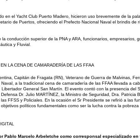
do en el Yacht Club Puerto Madero, hicieron uso brevemente de la pala
tario de Puertos, ofreciendo el Prefecto Nacional Naval el brindis de r
la conducción superior de la PNA y ARA, funcionarios, empresarios, gr
utica y Fluvial.
 EN LA CENA DE CAMARADERÍA DE LAS FFAA
Argentina, Capitán de Fragata (RN), Veterano de Guerra de Malvinas, 
 Naval, a la tradicional cena de camaradería de las FFAA llevada a cabo
 Libertador General San Martín. El evento contó con la presencia del S
e Defensa Dr. Julio MARTÍNEZ, la Ministro de Seguridad, Dra. Patricia
as FFSS y Policiales. En la ocasión el Sr Presidente se refirió a las f
 objetivos políticos fundamentales como ser la lucha contra la pobreza y
IGITAL
esor Pablo Marcelo Arbeletche como corresponsal especializado en