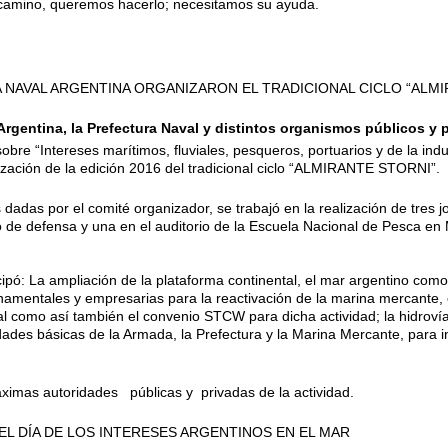
camino, queremos hacerlo; necesitamos su ayuda.
GA NAVAL ARGENTINA ORGANIZARON EL TRADICIONAL CICLO “ALMI
Argentina, la Prefectura Naval y distintos organismos públicos y p
bre “Intereses marítimos, fluviales, pesqueros, portuarios y de la ind
zación de la edición 2016 del tradicional ciclo “ALMIRANTE STORNI”.
dadas por el comité organizador, se trabajó en la realización de tres j
io de defensa y una en el auditorio de la Escuela Nacional de Pesca en 
pó: La ampliación de la plataforma continental, el mar argentino como
rnamentales y empresarias para la reactivación de la marina mercante, e
l como así también el convenio STCW para dicha actividad; la hidrovía,
idades básicas de la Armada, la Prefectura y la Marina Mercante, para i
máximas autoridades públicas y privadas de la actividad.
EL DÍA DE LOS INTERESES ARGENTINOS EN EL MAR