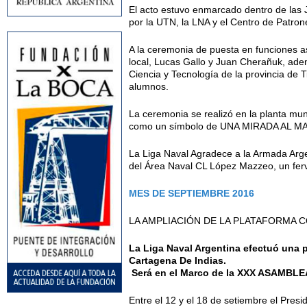
El acto estuvo enmarcado dentro de las 
por la UTN, la LNA y el Centro de Patron
A la ceremonia de puesta en funciones as
local, Lucas Gallo y Juan Cherañuk, ade
Ciencia y Tecnología de la provincia de 
alumnos.
La ceremonia se realizó en la planta mu
como un símbolo de UNA MIRADA AL MAR, 
La Liga Naval Agradece a la Armada Arge
del Área Naval CL López Mazzeo, un ferv
MES DE SEPTIEMBRE 2016
LA AMPLIACIÓN DE LA PLATAFORMA 
La Liga Naval Argentina efectuó una p
Cartagena De Indias.
Será en el Marco de la XXX ASAMBL
Entre el 12 y el 18 de setiembre el Pres