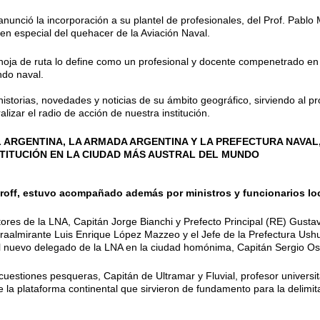
nció la incorporación a su plantel de profesionales, del Prof. Pablo 
en especial del quehacer de la Aviación Naval.
oja de ruta lo define como un profesional y docente compenetrado en l
ndo naval.
storias, novedades y noticias de su ámbito geográfico, sirviendo al p
zar el radio de acción de nuestra institución.
 ARGENTINA, LA ARMADA ARGENTINA Y LA PREFECTURA NAVAL
STITUCIÓN EN LA CIUDAD MÁS AUSTRAL DEL MUNDO
roff, estuvo acompañado además por ministros y funcionarios lo
res de la LNA, Capitán Jorge Bianchi y Prefecto Principal (RE) Gustavo 
aalmirante Luis Enrique López Mazzeo y el Jefe de la Prefectura Ush
 nuevo delegado de la LNA en la ciudad homónima, Capitán Sergio Osi
n cuestiones pesqueras, Capitán de Ultramar y Fluvial, profesor universi
e la plataforma continental que sirvieron de fundamento para la delimit