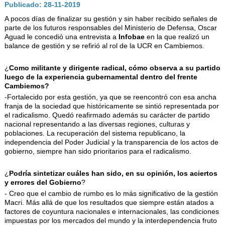
AUTORIDADES
Publicado: 28-11-2019
A pocos días de finalizar su gestión y sin haber recibido señales de
BENEFICIOS
parte de los futuros responsables del Ministerio de Defensa, Oscar
Aguad le concedió una entrevista a
Infobae
en la que realizó un
NOTICIAS & ACTIVIDADES
balance de gestión y se refirió al rol de la UCR en Cambiemos.
ESCUELA NÁUTICA
¿
Como militante y dirigente radical, cómo observa a su partido
luego de la experiencia gubernamental dentro del frente
LINKS
Cambiemos?
-Fortalecido por esta gestión, ya que se reencontró con esa ancha
SOCIOS
franja de la sociedad que históricamente se sintió representada por
el radicalismo. Quedó reafirmado además su carácter de partido
NEWSLETTER
nacional representando a las diversas regiones, culturas y
poblaciones. La recuperación del sistema republicano, la
SUSCRIBIRSE
independencia del Poder Judicial y la transparencia de los actos de
gobierno, siempre han sido prioritarios para el radicalismo.
VER NEWSLETTER
CONTACTO
¿
Podría sintetizar cuáles han sido, en su opinión, los aciertos
y errores del Gobierno
?
CONTACTENOS
- Creo que el cambio de rumbo es lo más significativo de la gestión
Macri. Más allá de que los resultados que siempre están atados a
LIBRO DE VISITAS
factores de coyuntura nacionales e internacionales, las condiciones
impuestas por los mercados del mundo y la interdependencia fruto