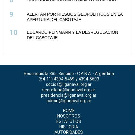
8
9
ALERTAN POR RIESGOS GEOPOLÍTICOS EN LA
APERTURA DEL CABOTAJE
10
EDUARDO FEINMANN Y LA DESREGULACIÓN
DEL CABOTAJE
Reconquista 385, 3er piso - C.A.B.A. - Argentina
(54-11) 4394-5469 y 4394-5603
socios@liganaval.org.ar
secretaria@liganaval.org.ar
presidencia@liganaval.org.ar
admin@liganaval.org.ar
HOME
NOSOTROS
ESTATUTOS
HISTORIA
AUTORIDADES