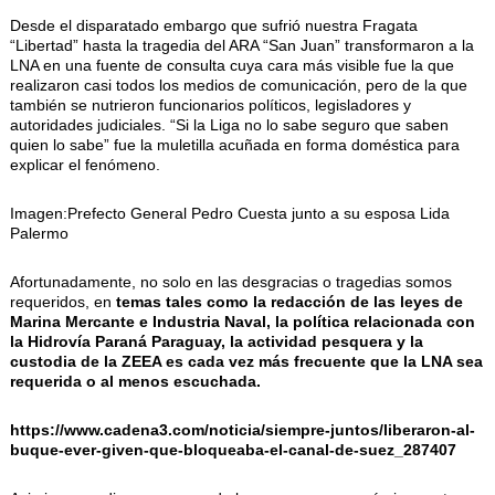
Desde el disparatado embargo que sufrió nuestra Fragata
“Libertad” hasta la tragedia del ARA “San Juan” transformaron a la
LNA en una fuente de consulta cuya cara más visible fue la que
realizaron casi todos los medios de comunicación, pero de la que
también se nutrieron funcionarios políticos, legisladores y
autoridades judiciales. “Si la Liga no lo sabe seguro que saben
quien lo sabe” fue la muletilla acuñada en forma doméstica para
explicar el fenómeno.
Imagen:Prefecto General Pedro Cuesta junto a su esposa Lida
Palermo
Afortunadamente, no solo en las desgracias o tragedias somos
requeridos, en
temas tales como la redacción de las leyes de
Marina Mercante e Industria Naval, la política relacionada con
la Hidrovía Paraná Paraguay, la actividad pesquera y la
custodia de la ZEEA es cada vez más frecuente que la LNA sea
requerida o al menos escuchada.
https://www.cadena3.com/noticia/siempre-juntos/liberaron-al-
buque-ever-given-que-bloqueaba-el-canal-de-suez_287407