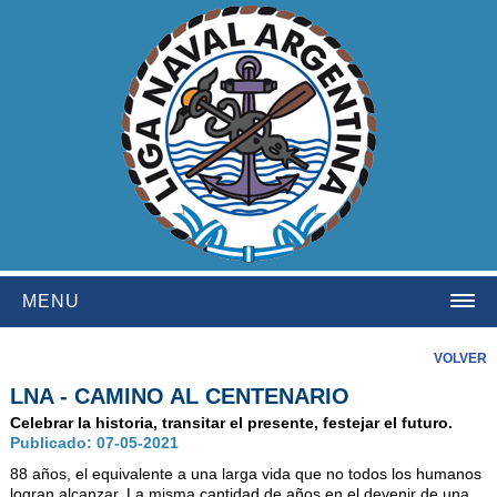
MENU
HOME
VOLVER
LNA - CAMINO AL CENTENARIO
INSTITUCIONAL
Celebrar la historia, transitar el presente, festejar el futuro.
NOSOTROS
Publicado: 07-05-2021
HISTORIA
88 años, el equivalente a una larga vida que no todos los humanos
logran alcanzar. La misma cantidad de años en el devenir de una