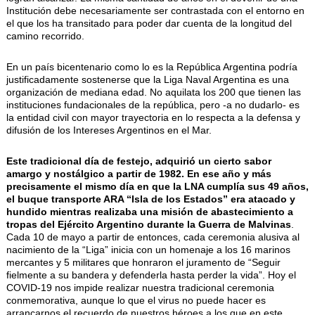
AUTORIDADES
Institución debe necesariamente ser contrastada con el entorno en
el que los ha transitado para poder dar cuenta de la longitud del
BENEFICIOS
camino recorrido.
NOTICIAS & ACTIVIDADES
En un país bicentenario como lo es la República Argentina podría
justificadamente sostenerse que la Liga Naval Argentina es una
ESCUELA NÁUTICA
organización de mediana edad. No aquilata los 200 que tienen las
instituciones fundacionales de la república, pero -a no dudarlo- es
LINKS
la entidad civil con mayor trayectoria en lo respecta a la defensa y
difusión de los Intereses Argentinos en el Mar.
SOCIOS
Este tradicional día de festejo, adquirió un cierto sabor
NEWSLETTER
amargo y nostálgico a partir de 1982. En ese año y más
precisamente el mismo día en que la LNA cumplía sus 49 años,
SUSCRIBIRSE
el buque transporte ARA “Isla de los Estados” era atacado y
hundido mientras realizaba una misión de abastecimiento a
VER NEWSLETTER
tropas del Ejército Argentino durante la Guerra de Malvinas
.
Cada 10 de mayo a partir de entonces, cada ceremonia alusiva al
CONTACTO
nacimiento de la “Liga” inicia con un homenaje a los 16 marinos
mercantes y 5 militares que honraron el juramento de “Seguir
CONTACTENOS
fielmente a su bandera y defenderla hasta perder la vida”. Hoy el
LIBRO DE VISITAS
COVID-19 nos impide realizar nuestra tradicional ceremonia
conmemorativa, aunque lo que el virus no puede hacer es
arrancarnos el recuerdo de nuestros héroes a los que en este