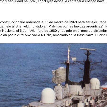
to y seguridad náutica”, concluyen desde la centenaria entidad naval.
 construcción fue ordenada el 1º de marzo de 1969 para ser ejecutada e
gemelo al Sheffield, hundido en Malvinas por las fuerzas argentinas), 
 Nacional el 6 de noviembre de 1980 y radiado en el mes de diciembre
vación por la ARMADA ARGENTINA, amarrado en la Base Naval Puerto 