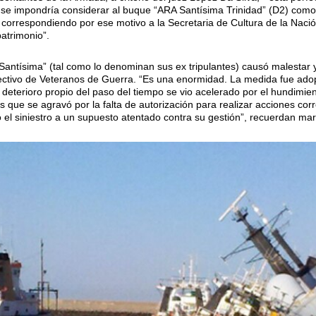
se impondría considerar al buque “ARA Santísima Trinidad” (D2) como u
 correspondiendo por ese motivo a la Secretaria de Cultura de la Nación
patrimonio”.
antísima” (tal como lo denominan sus ex tripulantes) causó malestar y
colectivo de Veteranos de Guerra. “Es una enormidad. La medida fue ad
deterioro propio del paso del tiempo se vio acelerado por el hundimient
que se agravó por la falta de autorización para realizar acciones corr
uyó el siniestro a un supuesto atentado contra su gestión”, recuerdan m