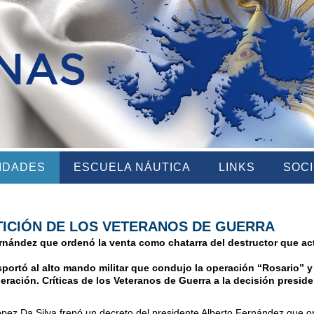
VIDADES
ESCUELA NÁUTICA
LINKS
SOC
ETICIÓN DE LOS VETERANOS DE GUERRA
Fernández que ordenó la venta como chatarra del destructor que a
sportó al alto mando militar que condujo la operación “Rosario”
ración. Críticas de los Veteranos de Guerra a la decisión preside
López Da Silva frenó un decreto del presidente Alberto Fernández que 