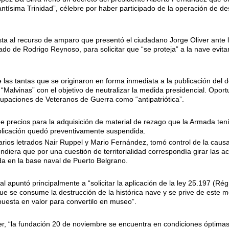
antísima Trinidad”, célebre por haber participado de la operación de d
ta al recurso de amparo que presentó el ciudadano Jorge Oliver ante lo
rado de Rodrigo Reynoso, para solicitar que “se proteja” a la nave evi
las tantas que se originaron en forma inmediata a la publicación del d
usa “Malvinas” con el objetivo de neutralizar la medida presidencial. Op
rupaciones de Veteranos de Guerra como “antipatriótica”.
 de precios para la adquisición de material de rezago que la Armada ten
plicación quedó preventivamente suspendida.
tarios letrados Nair Ruppel y Mario Fernández, tomó control de la causa
ndiera que por una cuestión de territorialidad correspondía girar las 
da en la base naval de Puerto Belgrano.
l apuntó principalmente a “solicitar la aplicación de la ley 25.197 (Ré
 que se consume la destrucción de la histórica nave y se prive de este
 puesta en valor para convertilo en museo”.
r, “la fundación 20 de noviembre se encuentra en condiciones óptimas 