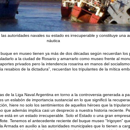
n las autoridades navales su estado es irrecuperable y constituye una
náutica
el buque en museo tienen ya más de dos décadas según recuerdan los
ladarlo a la ciudad de Rosario y amarrarlo como museo frente al mon
aportes privados pero la intendencia rosarina en manos del socialismo
a resabios de la dictadura”, recuerdan los tripulantes de la mítica emb
stas de la Liga Naval Argentina en torno a la controversia generada a par
 es un eslabón de importancia sustancial en lo que significó la recupera
ión, hiere no solo los sentimientos de aquellos héroes que la tripular
ino que además implica casi un desprecio a nuestra historia reciente. 
ve está en un estado irrecuperable. Solo el Estado o una gran empresa
flote. Tenemos el antecedente reciente del buque museo “Irigoyen” q
la Armada en auxilio a las autoridades municipales que lo tienen a carg