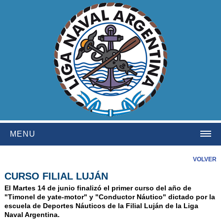
MENU
HOME
VOLVER
CURSO FILIAL LUJÁN
INSTITUCIONAL
El Martes 14 de junio finalizó el primer curso del año de
NOSOTROS
"Timonel de yate-motor" y "Conductor Náutico" dictado por la
escuela de Deportes Náuticos de la Filial Luján de la Liga
HISTORIA
Naval Argentina.