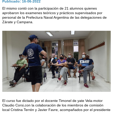
Publicado: 16-06-2022
AUTORIDADES
El mismo contó con la participación de 21 alumnos quienes
BENEFICIOS
aprobaron los examenes teóricos y prácticos supervisados por
personal de la Prefectura Naval Argentina de las delegaciones de
NOTICIAS & ACTIVIDADES
Zárate y Campana.
ESCUELA NÁUTICA
LINKS
SOCIOS
NEWSLETTER
SUSCRIBIRSE
VER NEWSLETTER
CONTACTO
CONTACTENOS
El curso fue dictado por el docente Timonel de yate Vela-motor
LIBRO DE VISITAS
Claudio Corsi,con la colaboración de los miembros de comisión
local Cristina Terrén y Javier Favre, acompañados por el presidente