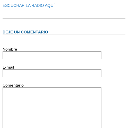
AUTORIDADES
ESCUCHAR LA RADIO AQUÍ
BENEFICIOS
NOTICIAS & ACTIVIDADES
DEJE UN COMENTARIO
ESCUELA NÁUTICA
LINKS
Nombre
SOCIOS
NEWSLETTER
E-mail
SUSCRIBIRSE
Comentario
VER NEWSLETTER
CONTACTO
CONTACTENOS
LIBRO DE VISITAS