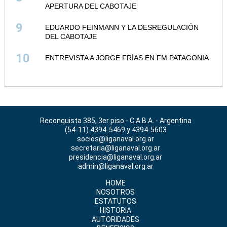
APERTURA DEL CABOTAJE
9
EDUARDO FEINMANN Y LA DESREGULACIÓN
DEL CABOTAJE
10
ENTREVISTA A JORGE FRÍAS EN FM PATAGONIA
Reconquista 385, 3er piso - C.A.B.A. - Argentina
(54-11) 4394-5469 y 4394-5603
socios@liganaval.org.ar
secretaria@liganaval.org.ar
presidencia@liganaval.org.ar
admin@liganaval.org.ar
HOME
NOSOTROS
ESTATUTOS
HISTORIA
AUTORIDADES