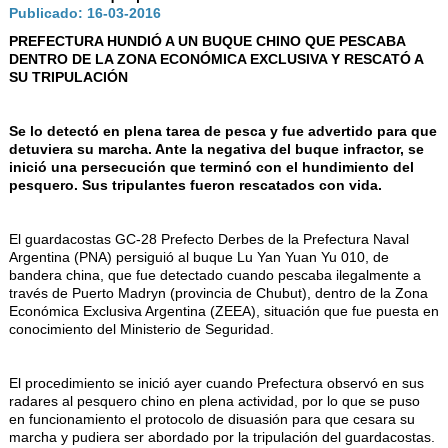
AUTORIDADES
Publicado: 16-03-2016
BENEFICIOS
PREFECTURA HUNDIÓ A UN BUQUE CHINO QUE PESCABA
DENTRO DE LA ZONA ECONÓMICA EXCLUSIVA Y RESCATÓ A
NOTICIAS & ACTIVIDADES
SU TRIPULACIÓN
ESCUELA NÁUTICA
Se lo detectó en plena tarea de pesca y fue advertido para que
detuviera su marcha. Ante la negativa del buque infractor, se
LINKS
inició una persecución que terminó con el hundimiento del
pesquero. Sus tripulantes fueron rescatados con vida.
SOCIOS
NEWSLETTER
El guardacostas GC-28 Prefecto Derbes de la Prefectura Naval
Argentina (PNA) persiguió al buque Lu Yan Yuan Yu 010, de
SUSCRIBIRSE
bandera china, que fue detectado cuando pescaba ilegalmente a
través de Puerto Madryn (provincia de Chubut), dentro de la Zona
VER NEWSLETTER
Económica Exclusiva Argentina (ZEEA), situación que fue puesta en
conocimiento del Ministerio de Seguridad.
CONTACTO
CONTACTENOS
El procedimiento se inició ayer cuando Prefectura observó en sus
radares al pesquero chino en plena actividad, por lo que se puso
LIBRO DE VISITAS
en funcionamiento el protocolo de disuasión para que cesara su
marcha y pudiera ser abordado por la tripulación del guardacostas.