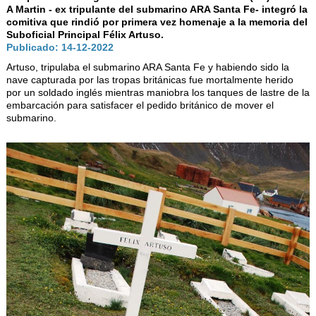
AUTORIDADES
A Martin - ex tripulante del submarino ARA Santa Fe- integró la
comitiva que rindió por primera vez homenaje a la memoria del
BENEFICIOS
Suboficial Principal Félix Artuso.
Publicado: 14-12-2022
NOTICIAS & ACTIVIDADES
Artuso, tripulaba el submarino ARA Santa Fe y habiendo sido la
nave capturada por las tropas británicas fue mortalmente herido
ESCUELA NÁUTICA
por un soldado inglés mientras maniobra los tanques de lastre de la
embarcación para satisfacer el pedido británico de mover el
LINKS
submarino.
SOCIOS
NEWSLETTER
SUSCRIBIRSE
VER NEWSLETTER
CONTACTO
CONTACTENOS
LIBRO DE VISITAS