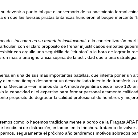
u devenir a punto tal que el aniversario de su nacimiento formal coinc
a en que las fuerzas piratas británicas hundieron al buque mercante "I
abocada
-tal como es su mandato institucional-
a la concientización marít
particular, con el claro propósito de frenar injustificados embates gube
hibir con orgullo una seguidilla de "triunfos" a la hora de lograr la rec
ron más a una ignorancia supina de la actividad que a una estrategia 
ersa en una de sus más importantes batallas, que intenta poner un alt
, y al mismo tiempo desbaratar un descabellado intento de transferir la 
Marina Mercante —en manos de la Armada Argentina desde hace 120 año
sin la capacidad ni el expertise para formar personal altamente calificado
ente propósito de degradar la calidad profesional de hombres y mujere
ejaremos como lo hacemos tradicionalmente a bordo de la Fragata ARA
brindis ni de distracción, estamos en la trinchera tratando de volver 
lparnos, seguramente el próximo año tendremos motivos sobrados para