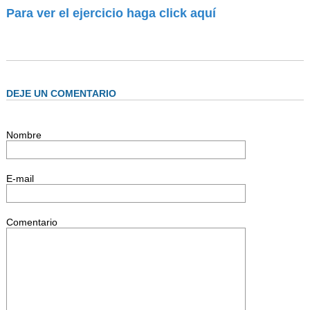
AUTORIDADES
Para ver el ejercicio haga click aquí
BENEFICIOS
NOTICIAS & ACTIVIDADES
ESCUELA NÁUTICA
DEJE UN COMENTARIO
LINKS
SOCIOS
Nombre
NEWSLETTER
E-mail
SUSCRIBIRSE
VER NEWSLETTER
Comentario
CONTACTO
CONTACTENOS
LIBRO DE VISITAS