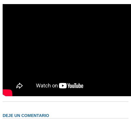
AUTORIDADES
BENEFICIOS
NOTICIAS & ACTIVIDADES
ESCUELA NÁUTICA
LINKS
SOCIOS
NEWSLETTER
SUSCRIBIRSE
VER NEWSLETTER
CONTACTO
CONTACTENOS
DEJE UN COMENTARIO
LIBRO DE VISITAS