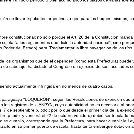
irse en un solo período o bien acumulando los plazos de varias exenc
gación de llevar tripulantes argentinos; rigen para los buques mismos, 
bre constitucional; no sólo porque el Art. 26 de la Constitución manda
é sujeta “a los reglamentos que dicte la autoridad nacional”; sino porque
ro Poder del Estado) para “Reglamentar la libre navegación de los ríos 
 de los organismos que de él dependen (como esta Prefectura) puede vi
ia de cabotaje, ha dictado el Congreso en ejercicio de sus facultades co
iendo actualmente infringida en no menos de cuatro casos.
ra paraguaya “BOQUERÓN”: según las Resoluciones de exención que 
en los registros de la ANPYN; cuya autenticidad no es necesario abona
 el 7 de septiembre p. pdo.; por lo que desde el primer día de la exenc
bre p. pdo. y vencerá el 22 de octubre venidero) debió ser tripulado e
o se cumplió, corresponde que la Prefectura, para hacer cumplir la Ley
izarlo en su primer puerto de escala, hasta tanto embarque dotación a