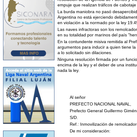
empuje que realizan tráficos de cabotaje
La burda maniobra no pasó desapercibida 
Argentina no está ejerciendo debidament
en violación a la normado por la ley 19.4
Las naves infractoras son los remolcado
en su totalidad por marinos del país "he
En la contundente misiva remitida al Pr
argumentos para inducir a quien tiene la
a lo solicitado sin dilaciones.
Ninguna resolución firmada por un funcio
encima de la ley y el deber de una inst
nada la ley.
Al señor
PREFECTO NACIONAL NAVAL,
Prefecto General Guillermo Gimén
S/D.
Ref.: Inmovilización de remolcado
De mi consideración: