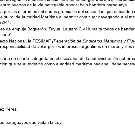
 entre puertos de la vía navegable troncal bajo bandera paraguaya.
por las diferentes entidades gremiales del sector, las que entienden 
e su rol de Autoridad Marítima al permitir continuar navegando a al 
92/44.
res de empuje Boquerón, Tuyutí, Lautaro C y Humaitá todos de bander
rmano".
efecto Nacional, la FESIMAF
(Federación de Sindicatos Marítimos y Fluv
 responsabilidad de velar por los intereses argentinos en mares y ríos
nario de cuarta categoría en el escalafón de la administración gubern
itución que se autodefine como autoridad marítima nacional, debe nece
ez Pérez.
res paraguayos que violan la Ley.