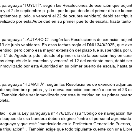
a paraguaya “TUYUTÍ”: según las Resoluciones de exención que adjun
io y el 7 de septiembre p. pdo.; por lo que desde el primer día de la e
ptiembre p. pdo. y vencerá el 22 de octubre venidero) debió ser tripu
vilizado por esta Autoridad en su primer puerto de escala, hasta tant
a paraguaya “LAUTARO C”: según las Resoluciones de exención adjunta
 13 de junio venideros. En esas fechas regía el DNU 340/2025, que ext
gentino; pero como esa mayor extensión del plazo fue suspendida por u
el 1° de Agosto p. pdo., desde el primer día de la exención hoy en cu
s después de la cautelar- y vencerá el 12 del corriente mes, debió se
inmovilizado por esta Autoridad en su primer puerto de escala, hasta 
a paraguaya “HUMAITÁ”: según las Resoluciones de exención adjuntas
 7 de septiembre p. pdos., y la nueva exención comenzó a correr el 23 d
 También debe ser inmovilizado por esta Autoridad en su primer puerto
leta.
dad que la Ley paraguaya n° 476/1957 (su “Código de navegación fluvi
 de buques de esa bandera deben elegirse “entre el personal agremiado d
raguayo y que esté “matriculado en la Prefectura General de Puertos, 
tripulación” . También exige que todo tripulante cuente con una Lib