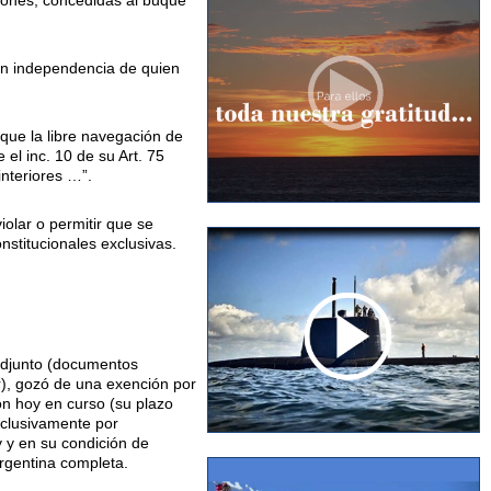
iones, concedidas al buque
con independencia de quien
 que la libre navegación de
 el inc. 10 de su Art. 75
interiores …”.
olar o permitir que se
nstitucionales exclusivas.
adjunto (documentos
r), gozó de una exención por
ión hoy en curso (su plazo
xclusivamente por
 y en su condición de
rgentina completa.