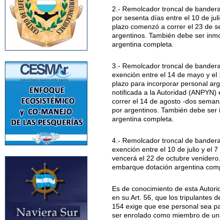
2.- Remolcador troncal de bander
por sesenta días entre el 10 de jul
plazo comenzó a correr el 23 de se
argentinos. También debe ser inmo
argentina completa.
3.- Remolcador troncal de bander
exención entre el 14 de mayo y el
plazo para incorporar personal ar
notificada a la Autoridad (ANPYN) 
correr el 14 de agosto -dos semana
por argentinos. También debe ser 
argentina completa.
4.- Remolcador troncal de bander
exención entre el 10 de julio y el
vencerá el 22 de octubre venidero.
embarque dotación argentina comp
Es de conocimiento de esta Autori
en su Art. 56, que los tripulantes
154 exige que ese personal sea pa
ser enrolado como miembro de una 