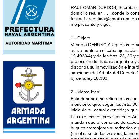
RAÚL OMAR DURDOS, Secretario Gene
domicilio real en … , donde lo cons
fesimaf.argentina@gmail.com, en r
me presento y digo:
1.- Objeto.
Vengo a DENUNCIAR que los remol
activamente en el cabotaje naciona
19.492/44) y de los Arts. 28, 30 y 
protección del trabajo argentino y 
disponga su inmovilización e interd
sanciones del Art. 48 del Decreto 
b) de la ley 18.398.
2.- Marco legal.
Esta denuncia se refiero a los cua
menciono; que, según los Arts. 30 
inicio de su actual exención; y qu
Las exenciones previstas en el Art
mandan que el comercio de cabotaj
buques extranjeros autorizados a p
(en el caso de los waivers, la inco