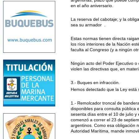
argentinas; plazo que puede cumpl
en el año aniversario.
La reserva del cabotaje; y la obli
sea su armador .
Estas normas tienen directa raigam
los ríos interiores de la Nación est
faculta al Congreso (y a ningún ot
Ningún acto del Poder Ejecutivo o
violen las directivas que, en mater
3.- Buques en infracción.
Hemos detectado que la Ley está s
1.- Remolcador troncal de bande
disponibles para consulta pública 
sesenta días entre el 10 de julio y
comenzó a correr el 23 de septiem
argentinos. Como esa obligación n
Autoridad Marítima, mande inmovil