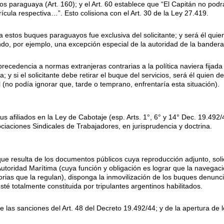
os paraguaya (Art. 160); y el Art. 60 establece que “El Capitán no pod
ícula respectiva…”. Esto colisiona con el Art. 30 de la Ley 27.419.
a estos buques paraguayos fue exclusiva del solicitante; y será él quie
ando, por ejemplo, una excepción especial de la autoridad de la bandera
ecedencia a normas extranjeras contrarias a la política naviera fijad
y si el solicitante debe retirar el buque del servicios, será él quien 
 (no podía ignorar que, tarde o temprano, enfrentaría esta situación).
s afiliados en la Ley de Cabotaje (esp. Arts. 1°, 6° y 14° Dec. 19.492/
ociaciones Sindicales de Trabajadores, en jurisprudencia y doctrina.
que resulta de los documentos públicos cuya reproducción adjunto, solic
utoridad Marítima (cuya función y obligación es lograr que la navegaci
rias que la regulan), disponga la inmovilización de los buques denunc
sté totalmente constituida por tripulantes argentinos habilitados.
n de las sanciones del Art. 48 del Decreto 19.492/44; y de la apertura d