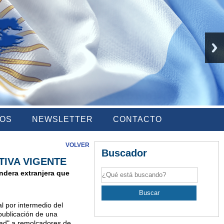
IOS
NEWSLETTER
CONTACTO
VOLVER
Buscador
TIVA VIGENTE
ndera extranjera que
l por intermedio del
publicación de una
dad" a remolcadores de