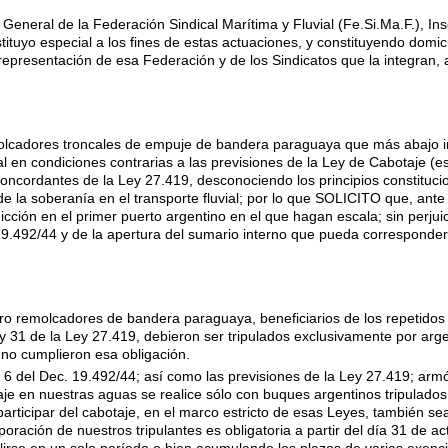
ral de la Federación Sindical Marítima y Fluvial (Fe.Si.Ma.F.), Ins
tituyo especial a los fines de estas actuaciones, y constituyendo domici
epresentación de esa Federación y de los Sindicatos que la integran, 
cadores troncales de empuje de bandera paraguaya que más abajo i
l en condiciones contrarias a las previsiones de la Ley de Cabotaje (e
concordantes de la Ley 27.419, desconociendo los principios constitucio
de la soberanía en el transporte fluvial; por lo que SOLICITO que, ante
icción en el primer puerto argentino en el que hagan escala; sin perjuic
19.492/44 y de la apertura del sumario interno que pueda corresponder, 
tro remolcadores de bandera paraguaya, beneficiarios de los repetidos
y 31 de la Ley 27.419, debieron ser tripulados exclusivamente por arg
e no cumplieron esa obligación.
. 6 del Dec. 19.492/44; así como las previsiones de la Ley 27.419; ar
e en nuestras aguas se realice sólo con buques argentinos tripulados 
articipar del cabotaje, en el marco estricto de esas Leyes, también se
rporación de nuestros tripulantes es obligatoria a partir del día 31 de 