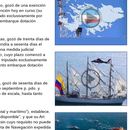
to, gozó de una exención
xención hoy en curso (su
lado exclusivamente por
o embarque dotación
s, gozó de treinta días de
endía a sesenta días el
na medida judicial
rso, cuyo plazo comenzó a
r tripulado exclusivamente
tanto embarque dotación
, gozó de sesenta días de
e septiembre p. pdo. y
 de escala, hasta tanto
al y marítimo”), establece,
isponible”; y que su Art.
sin cuyo requisito no puede
reta de Navegación expedida