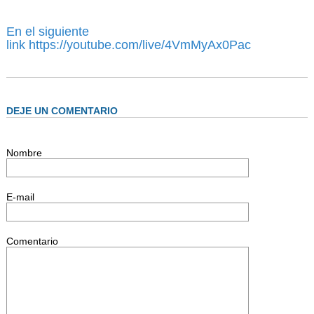
AUTORIDADES
BENEFICIOS
En el siguiente
link
https://youtube.com/live/4VmMyAx0Pac
NOTICIAS & ACTIVIDADES
ESCUELA NÁUTICA
LINKS
DEJE UN COMENTARIO
SOCIOS
Nombre
NEWSLETTER
SUSCRIBIRSE
E-mail
VER NEWSLETTER
CONTACTO
Comentario
CONTACTENOS
LIBRO DE VISITAS