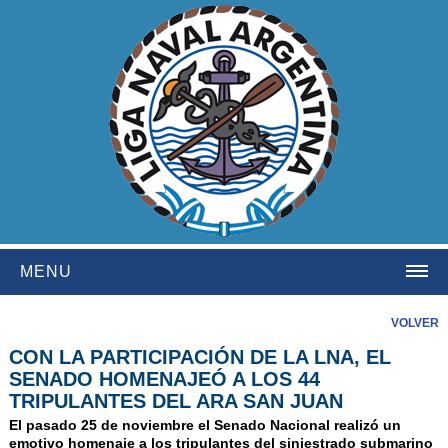
MENU
HOME
VOLVER
CON LA PARTICIPACIÓN DE LA LNA, EL
INSTITUCIONAL
SENADO HOMENAJEÓ A LOS 44
NOSOTROS
TRIPULANTES DEL ARA SAN JUAN
HISTORIA
El pasado 25 de noviembre el Senado Nacional realizó un
emotivo homenaje a los tripulantes del siniestrado submarino