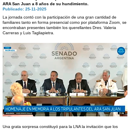
AUTORIDADES
ARA San Juan a 8 años de su hundimiento.
Publicado: 25-11-2025
BENEFICIOS
La jornada contó con la participación de una gran cantidad de
NOTICIAS & ACTIVIDADES
familiares tanto en forma presencial como por plataforma Zoom, se
encontraban presentes también los querellantes Dres. Valeria
Carreras y Luis Tagliapietra.
ESCUELA NÁUTICA
LINKS
SOCIOS
NEWSLETTER
SUSCRIBIRSE
VER NEWSLETTER
CONTACTO
CONTACTENOS
LIBRO DE VISITAS
Una grata sorpresa constituyó para la LNA la invitación que los