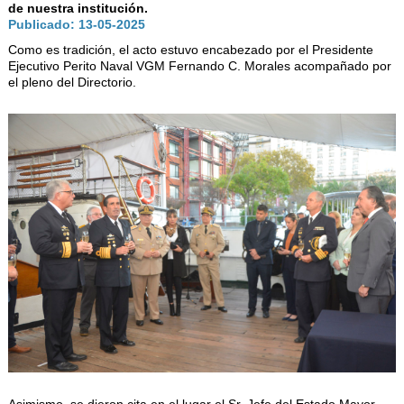
AUTORIDADES
de nuestra institución.
Publicado: 13-05-2025
BENEFICIOS
Como es tradición, el acto estuvo encabezado por el Presidente
Ejecutivo Perito Naval VGM Fernando C. Morales acompañado por
NOTICIAS & ACTIVIDADES
el pleno del Directorio.
ESCUELA NÁUTICA
LINKS
SOCIOS
NEWSLETTER
SUSCRIBIRSE
VER NEWSLETTER
CONTACTO
CONTACTENOS
LIBRO DE VISITAS
Asimismo, se dieron cita en el lugar el Sr. Jefe del Estado Mayor