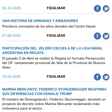
AUTORIDADES
01-10-2025
FIDALMAR
BENEFICIOS
NOTICIAS & ACTIVIDADES
UNA HISTORIA DE ARMADAS Y ARMADORES
Preclaros conceptos de los años dorados del Centro Naval.
ESCUELA NÁUTICA
27-08-2025
FIDALMAR
LINKS
PARTICIPACIÓN DEL VELERO ESCUELA DE LA LIGA NAVAL
SOCIOS
ARGENTINA EN REGATA
El pasado 5 de Abril se realizó la Regata en formato Persecución
NEWSLETTER
del 19° campeonato provincial de Vela de la Provincia de Buenos
Aires.
SUSCRIBIRSE
VER NEWSLETTER
25-04-2025
FIDALMAR
CONTACTO
MARINA MERCANTE: FEDERICO STURZENEGGER REAFIRMA
CONTACTENOS
SUS DIFERENCIAS CON DONALD TRUMP
El ministro de Desregulación, Federico Sturzenegger, devolvió un
LIBRO DE VISITAS
proyecto de decreto sobre Marina Mercante reclamando más
motosierra para el sector.